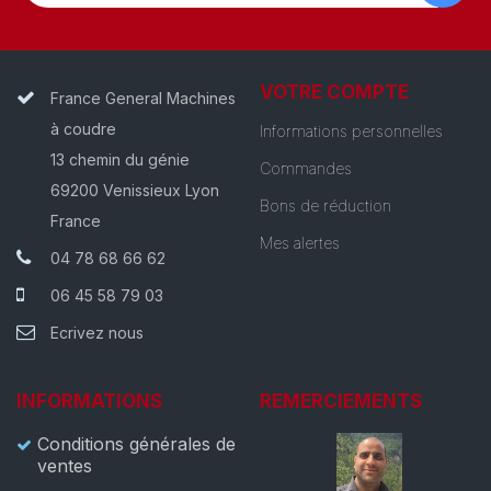
VOTRE COMPTE
France General Machines
à coudre
Informations personnelles
13 chemin du génie
Commandes
69200 Venissieux Lyon
Bons de réduction
France
Mes alertes
04 78 68 66 62
06 45 58 79 03
Ecrivez nous
INFORMATIONS
REMERCIEMENTS
Conditions générales de
ventes