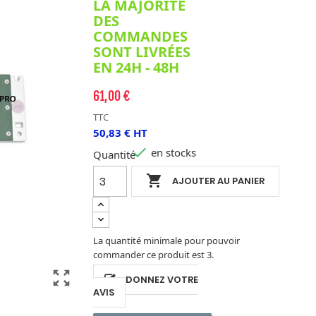
LA MAJORITÉ
DES
COMMANDES
SONT LIVRÉES
EN 24H - 48H
61,00 €
TTC
50,83 € HT

en stocks
Quantité

AJOUTER AU PANIER
La quantité minimale pour pouvoir
commander ce produit est 3.
zoom_out_map
DONNEZ VOTRE
AVIS