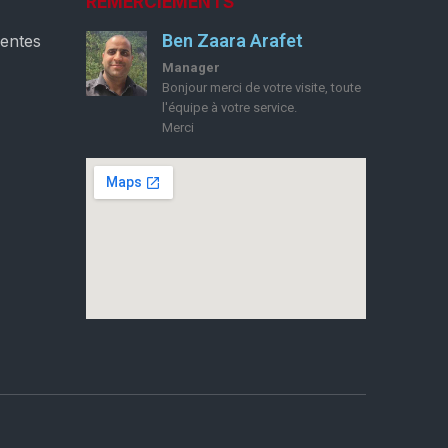
REMERCIEMENTS
Ben Zaara Arafet
ventes
Manager
Bonjour merci de votre visite, toute
l'équipe à votre service.
Merci