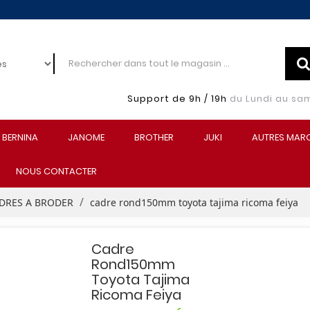
Support de 9h / 19h
du Lundi au sa
BERNINA
JANOME
BROTHER
JUKI
AUTRES MAR
NOUS CONTACTER
DRES A BRODER
cadre rond150mm toyota tajima ricoma feiya
Cadre
Rond150mm
Toyota Tajima
Ricoma Feiya