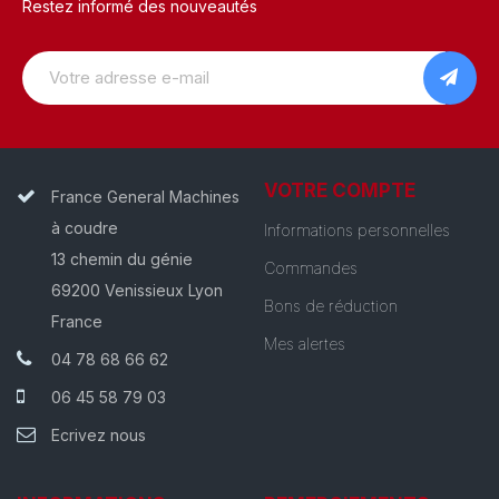
Restez informé des nouveautés
VOTRE COMPTE
France General Machines
à coudre
Informations personnelles
13 chemin du génie
Commandes
69200 Venissieux Lyon
Bons de réduction
France
Mes alertes
04 78 68 66 62
06 45 58 79 03
Ecrivez nous