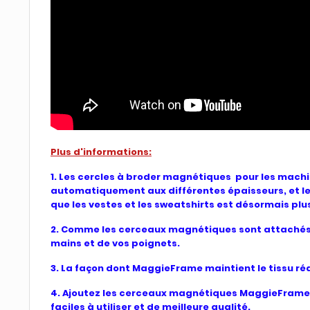
Plus d'informations:
1. Les cercles à broder magnétiques pour les mac
automatiquement aux différentes épaisseurs, et le 
que les vestes et les sweatshirts est désormais plu
2. Comme les cerceaux magnétiques sont attachés e
mains et de vos poignets.
3. La façon dont MaggieFrame maintient le tissu rédu
4. Ajoutez les cerceaux magnétiques MaggieFrames e
faciles à utiliser et de meilleure qualité.