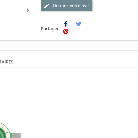
Donnez votre avis

Partager
AIRES