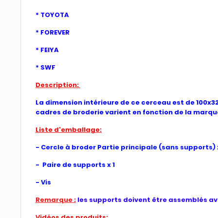
* TOYOTA
* FOREVER
* FEIYA
* SWF
Description:
La dimension intérieure de ce cerceau est de 100x320
cadres de broderie varient en fonction de la marqu
Liste d'emballage:
- Cercle à broder Partie principale (sans supports) x
- Paire de supports x 1
- Vis
Remarque :
les supports doivent être assemblés ave
Vidéos des produits: