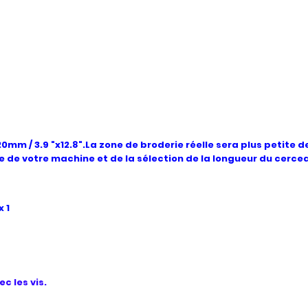
mm / 3.9 "x12.8".La zone de broderie réelle sera plus petite d
e de votre machine et de la sélection de la longueur du cerce
 1
c les vis.