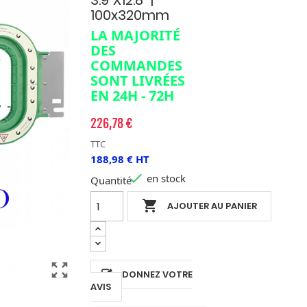
3.9"x12.8" |
100x320mm
LA MAJORITÉ
DES
COMMANDES
SONT LIVRÉES
EN 24H - 72H
226,78 €
TTC
188,98 € HT

en stock
Quantité

AJOUTER AU PANIER
zoom_out_map
DONNEZ VOTRE
AVIS