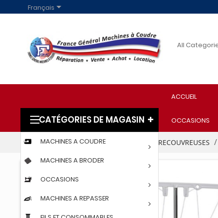

Français
ACCUEIL
CATÉGORIES DE MAGASIN
OCCASIONS
MACHINES A COUDRE
Accueil
PARTICULIERS
SURJETEUSES RECOUVREUSES
MACHINES A BRODER
OCCASIONS
MACHINES A REPASSER
FILS ET CONSOMMABLES