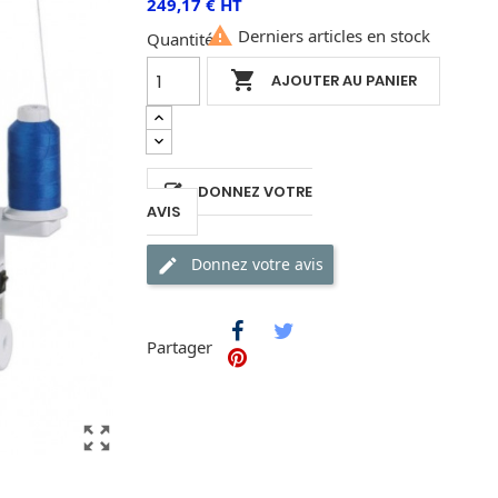
249,17 € HT

Derniers articles en stock
Quantité

AJOUTER AU PANIER
DONNEZ VOTRE
AVIS
Donnez votre avis
Partager
zoom_out_map