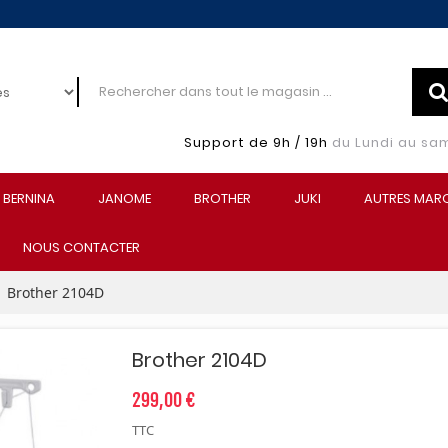
Support de 9h / 19h
du Lundi au sa
BERNINA
JANOME
BROTHER
JUKI
AUTRES MAR
NOUS CONTACTER
Brother 2104D
Brother 2104D
299,00 €
TTC