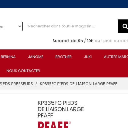
Support de 9h / 19h
du Lundi au sa
BERNINA
JANOME
BROTHER
JUKI
AUTRES MAR
NOUS CONTACTER
PIEDS PRESSEURS
KP335FC PIEDS DE LIAISON LARGE PFAFF
KP335FC PIEDS
DE LIAISON LARGE
PFAFF