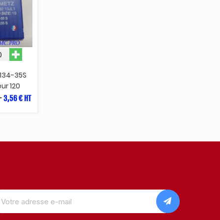
 134-35S
ur 120
-
3,56 € HT