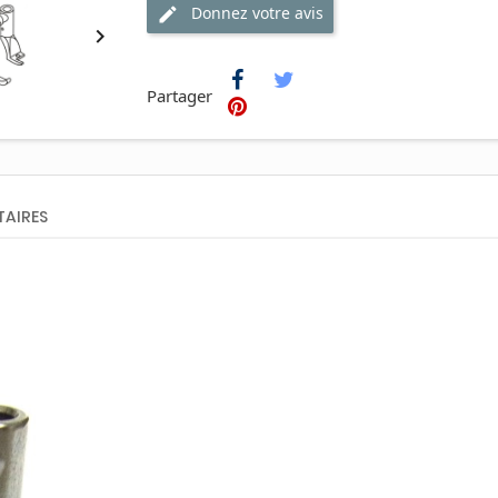
Donnez votre avis

Partager
AIRES