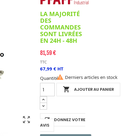
LA MAJORITÉ
DES
COMMANDES
SONT LIVRÉES
EN 24H - 48H
81,59 €
TTC
67,99 € HT

Derniers articles en stock
Quantité

AJOUTER AU PANIER
zoom_out_map
DONNEZ VOTRE
AVIS