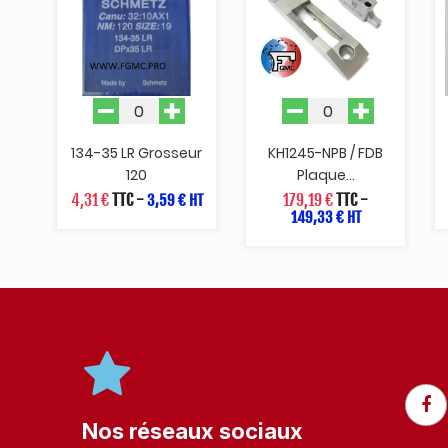
134-35 LR Grosseur
KH1245-NPB / FDB
120
Plaque...
4,31 €
TTC
-
179,19 €
TTC
-
3,59 € HT
149,33 € HT
Nos réseaux sociaux