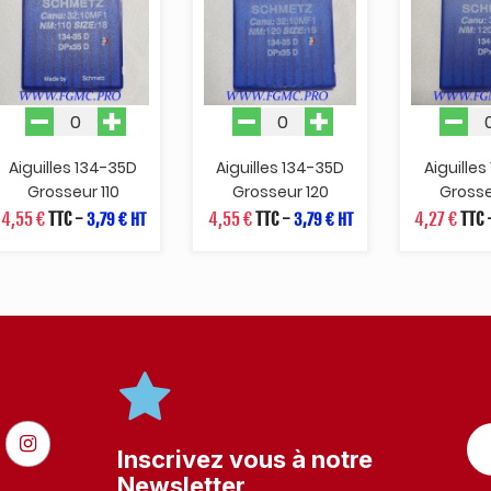
Aiguilles 134-35D
Aiguilles 134-35D
Aiguilles
Grosseur 110
Grosseur 120
Grosse
4,55 €
TTC
-
4,55 €
TTC
-
4,27 €
TTC
3,79 € HT
3,79 € HT
Inscrivez vous à notre
Newsletter