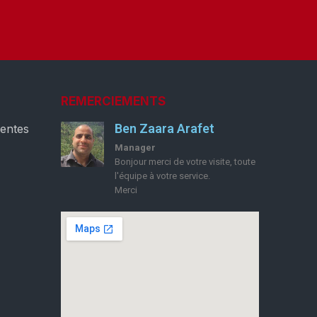
REMERCIEMENTS
Ben Zaara Arafet
ventes
Manager
Bonjour merci de votre visite, toute
l'équipe à votre service.
Merci