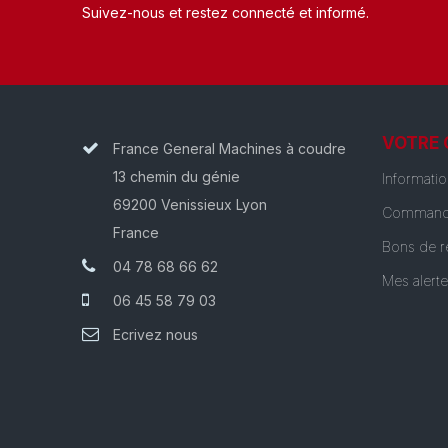
Suivez-nous et restez connecté et informé.​
VOTRE
France General Machines à coudre
13 chemin du génie
Informati
69200 Venissieux Lyon
Command
France
Bons de r
04 78 68 66 62
Mes alert
06 45 58 79 03
Ecrivez nous