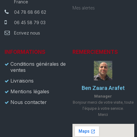
France
Mes alertes
04 78 68 66 62
06 45 58 79 03
Ecrivez nous
INFORMATIONS
REMERCIEMENTS
Conditions générales de
ventes
Livraisons
Ben Zaara Arafet
Mentions légales
Manager
Nous contacter
Bonjour merci de votre visite, toute
l'équipe à votre service.
Merci