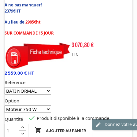
A ne pas manquer!
2379€HT
Au lieu de
29
85
€ht
SUR COMMANDE 15 JOUR
3 070,80 €
TTC
2 559,00 € HT
Référence
Option

Produit disponible à la commande
Quantité
Donnez votre av

AJOUTER AU PANIER