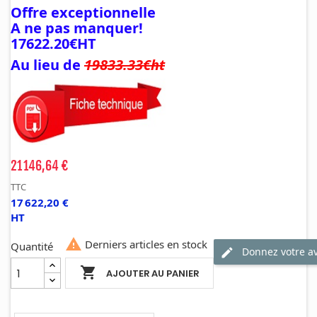
Offre exceptionnelle
A ne pas manquer!
17622.20€HT
Au lieu de
19833.33€ht
21 146,64 €
TTC
17 622,20 €
HT

Derniers articles en stock
Quantité
Donnez votre av

AJOUTER AU PANIER