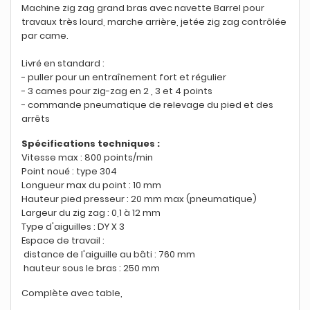
Machine zig zag grand bras avec navette Barrel pour
travaux très lourd, marche arrière, jetée zig zag contrôlée
par came.
Livré en standard :
- puller pour un entraînement fort et régulier
- 3 cames pour zig-zag en 2 , 3 et 4 points
- commande pneumatique de relevage du pied et des
arrêts
Spécifications techniques :
Vitesse max : 800 points/min
Point noué : type 304
Longueur max du point : 10 mm
Hauteur pied presseur : 20 mm max (pneumatique)
Largeur du zig zag : 0,1 à 12 mm
Type d'aiguilles : DY X 3
Espace de travail :
distance de l'aiguille au bâti : 760 mm
hauteur sous le bras : 250 mm
Complète avec table,