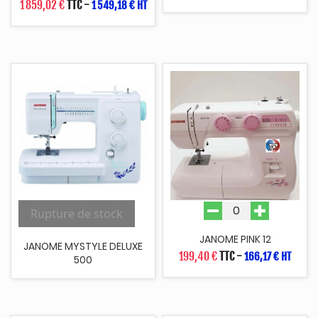
1 859,02 €
TTC
-
1 549,18 € HT
Rupture de stock
JANOME PINK 12
JANOME MYSTYLE DELUXE
199,40 €
TTC
-
166,17 € HT
500