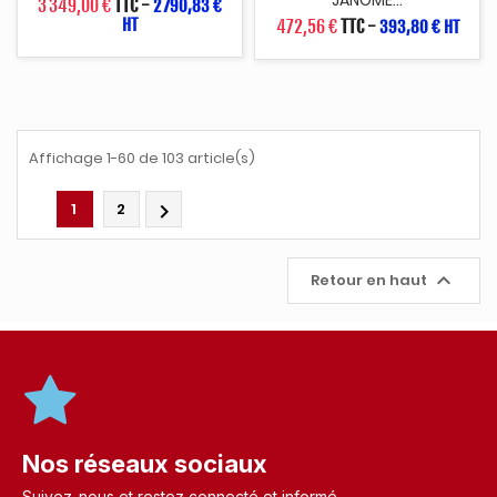
JANOME...
3 349,00 €
TTC
-
2 790,83 €
HT
472,56 €
TTC
-
393,80 € HT
Affichage 1-60 de 103 article(s)
1
2


Retour en haut
Nos réseaux sociaux
Suivez-nous et restez connecté et informé.​