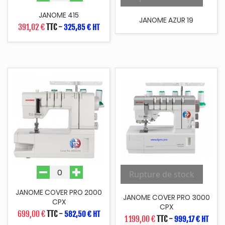
JANOME 415
JANOME AZUR 19
391,02 €
TTC
-
325,85 € HT
Rupture de stock
JANOME COVER PRO 2000
JANOME COVER PRO 3000
CPX
CPX
699,00 €
TTC
-
582,50 € HT
1 199,00 €
TTC
-
999,17 € HT