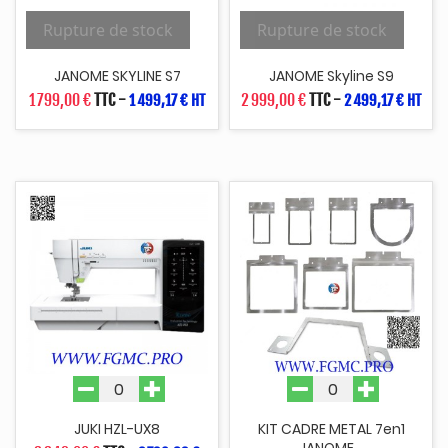
Rupture de stock
Rupture de stock
JANOME SKYLINE S7
JANOME Skyline S9
1 799,00 €
TTC
-
2 999,00 €
TTC
-
1 499,17 € HT
2 499,17 € HT
JUKI HZL-UX8
KIT CADRE METAL 7en1