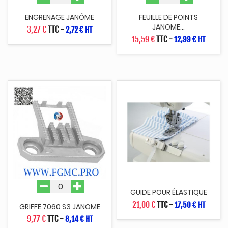
ENGRENAGE JANÔME
FEUILLE DE POINTS
JANOME...
3,27 €
TTC
-
2,72 € HT
15,59 €
TTC
-
12,99 € HT
GUIDE POUR ÉLASTIQUE
21,00 €
TTC
-
17,50 € HT
GRIFFE 7060 S3 JANOME
9,77 €
TTC
-
8,14 € HT