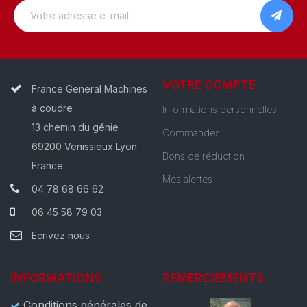
VOTRE COMPTE
France General Machines
à coudre
Informations personnelles
13 chemin du génie
Commandes
69200 Venissieux Lyon
Bons de réduction
France
Mes alertes
04 78 68 66 62
06 45 58 79 03
Ecrivez nous
INFORMATIONS
REMERCIEMENTS
Conditions générales de