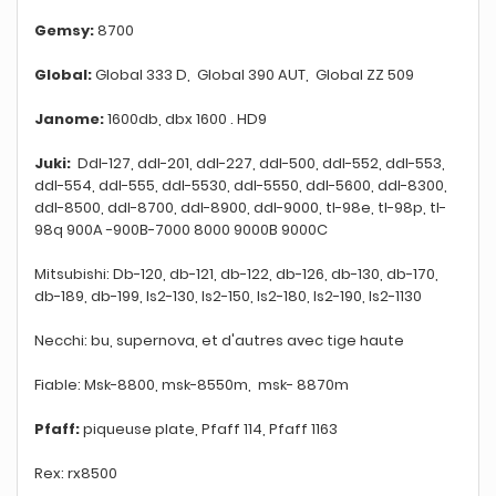
Gemsy:
8700
Global:
Global 333 D, Global 390 AUT, Global ZZ 509
Janome:
1600db, dbx 1600 . HD9
Juki:
Ddl-127, ddl-201, ddl-227, ddl-500, ddl-552, ddl-553,
ddl-554, ddl-555, ddl-5530, ddl-5550, ddl-5600, ddl-8300,
ddl-8500, ddl-8700, ddl-8900, ddl-9000, tl-98e, tl-98p, tl-
98q 900A -900B-7000 8000 9000B 9000C
Mitsubishi: Db-120, db-121, db-122, db-126, db-130, db-170,
db-189, db-199, ls2-130, ls2-150, ls2-180, ls2-190, ls2-1130
Necchi: bu, supernova, et d'autres avec tige haute
Fiable: Msk-8800, msk-8550m, msk- 8870m
Pfaff:
piqueuse plate, Pfaff 114, Pfaff 1163
Rex: rx8500