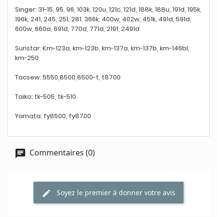
Singer: 31-15, 95, 96, 103k, 120u, 121c, 121d, 188k, 188u, 191d, 195k,
196k, 241, 245, 251, 281, 366k, 400w, 402w, 451k, 491d, 591d,
600w, 660a, 691d, 770d, 771d, 2191, 2491d
Sunstar: Km-123a, km-123b, km-137a, km-137b, km-146bl,
km-250
Tacsew: 5550,8500,8500-t, t8700
Taiko: tk-505, tk-510
Yamata: fy8500, fy8700
Commentaires (0)
Soyez le premier à donner votre avis