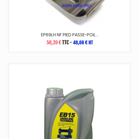
EP69LH NF PIED PASSE-POIL...
58,39 €
TTC
-
48,66 € HT