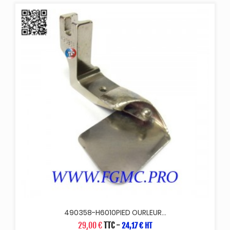
490358-H6010PIED OURLEUR...
29,00 €
TTC
-
24,17 € HT