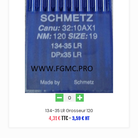
134-35 LR Grosseur 120
4,31 €
TTC
-
3,59 € HT