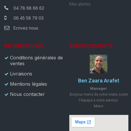
Mes alertes
04 78 68 66 62
06 45 58 79 03
Ecrivez nous
INFORMATIONS
REMERCIEMENTS
Conditions générales de
ventes
Livraisons
Ben Zaara Arafet
Mentions légales
Manager
Nous contacter
Bonjour merci de votre visite, toute
l'équipe à votre service.
Merci