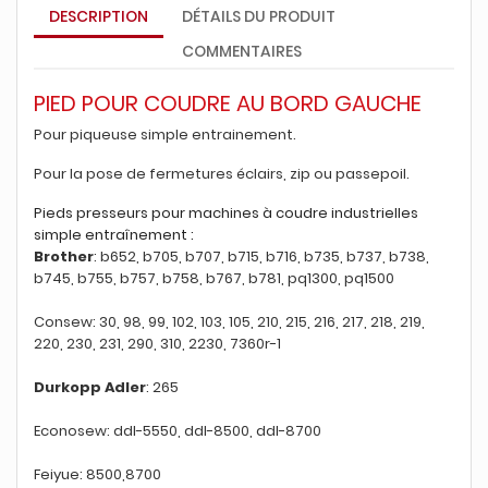
DESCRIPTION
DÉTAILS DU PRODUIT
COMMENTAIRES
PIED POUR COUDRE AU BORD GAUCHE
Pour piqueuse simple entrainement.
Pour la pose de fermetures éclairs, zip ou passepoil.
Pieds presseurs pour machines à coudre industrielles
simple entraînement :
Brother
: b652, b705, b707, b715, b716, b735, b737, b738,
b745, b755, b757, b758, b767, b781, pq1300, pq1500
Consew: 30, 98, 99, 102, 103, 105, 210, 215, 216, 217, 218, 219,
220, 230, 231, 290, 310, 2230, 7360r-1
Durkopp Adler
: 265
Econosew: ddl-5550, ddl-8500, ddl-8700
Feiyue: 8500,8700