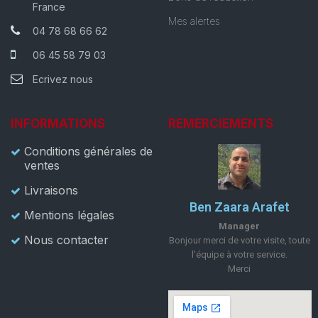
France
Mes alertes
04 78 68 66 62
06 45 58 79 03
Ecrivez nous
INFORMATIONS
REMERCIEMENTS
Conditions générales de
ventes
Livraisons
Ben Zaara Arafet
Mentions légales
Manager
Nous contacter
Bonjour merci de votre visite, toute
l'équipe à votre service.
Merci