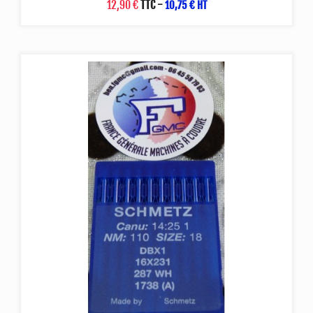
12,90 €
TTC
-
10,75 € HT