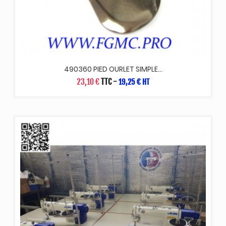
490360 PIED OURLET SIMPLE...
23,10 €
TTC
-
19,25 € HT