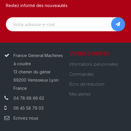
Restez informé des nouveautés
VOTRE COMPTE
France General Machines
à coudre
Informations personnelles
13 chemin du génie
Commandes
69200 Venissieux Lyon
Bons de réduction
France
Mes alertes
04 78 68 66 62
06 45 58 79 03
Ecrivez nous