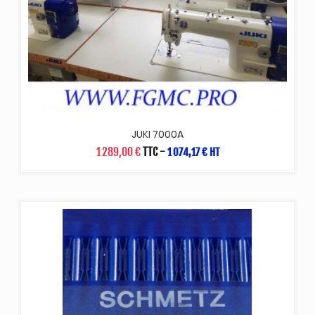
JUKI 7000A
1 289,00 €
TTC
-
1 074,17 € HT