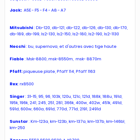
Jack:
A5E - F5 - F4 - A8 - A7
Mitsubishi
: Db-120, db-121, db-122, db-126, db-130, db-170,
db-189, db-199, ls2-130, ls2-150, ls2-180, ls2-190, ls2-1130
Necchi
: bu, supernova, et d'autres avec tige haute
Fiable
: Msk-8800, msk-8550m, msk- 8870m
Pfaff:
piqueuse plate, Pfaff 114, Pfaff 1163
Rex
: rx8500
Singer
: 31-15, 95, 96, 103k, 120u, 121c, 121d, 188k, 188u, 191d,
195k, 196k, 241, 245, 251, 281, 366k, 400w, 402w, 451k, 491d,
591d, 600w, 660a, 691d, 770d, 771d, 2191, 2491d
Sunstar
: Km-123a, km-123b, km-137a, km-137b, km-146bl,
km-250