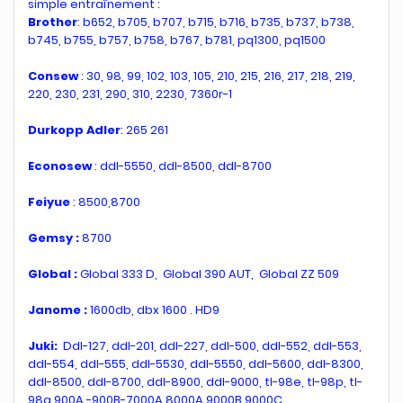
simple entraînement :
Brother
: b652, b705, b707, b715, b716, b735, b737, b738,
b745, b755, b757, b758, b767, b781, pq1300, pq1500
Consew
: 30, 98, 99, 102, 103, 105, 210, 215, 216, 217, 218, 219,
220, 230, 231, 290, 310, 2230, 7360r-1
Durkopp Adler
: 265 261
Econosew
: ddl-5550, ddl-8500, ddl-8700
Feiyue
: 8500,8700
Gemsy :
8700
Global :
Global 333 D, Global 390 AUT, Global ZZ 509
Janome :
1600db, dbx 1600 . HD9
Juki:
Ddl-127, ddl-201, ddl-227, ddl-500, ddl-552, ddl-553,
ddl-554, ddl-555, ddl-5530, ddl-5550, ddl-5600, ddl-8300,
ddl-8500, ddl-8700, ddl-8900, ddl-9000, tl-98e, tl-98p, tl-
98q 900A -900B-7000A 8000A 9000B 9000C