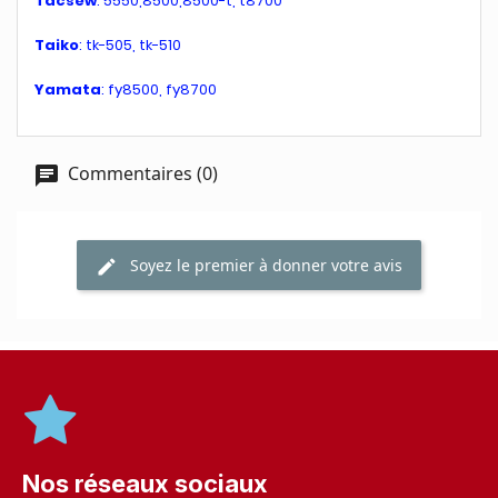
Tacsew
: 5550,8500,8500-t, t8700
Taiko
: tk-505, tk-510
Yamata
: fy8500, fy8700
Commentaires (0)
Soyez le premier à donner votre avis
Nos réseaux sociaux