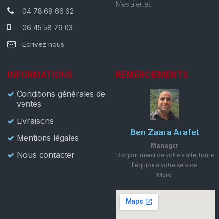
Mes alertes
04 78 68 66 62
06 45 58 79 03
Ecrivez nous
INFORMATIONS
REMERCIEMENTS
Conditions générales de
ventes
Livraisons
Ben Zaara Arafet
Mentions légales
Manager
Nous contacter
Bonjour merci de votre visite, toute
l'équipe à votre service.
Merci