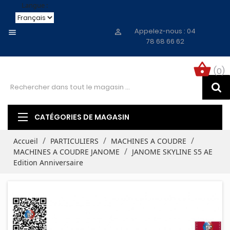
Langue :
Appelez-nous :
04


78 68 66 62
shopping_basket
(0)
CATÉGORIES DE MAGASIN
Accueil
PARTICULIERS
MACHINES A COUDRE
MACHINES A COUDRE JANOME
JANOME SKYLINE S5 AE
Edition Anniversaire