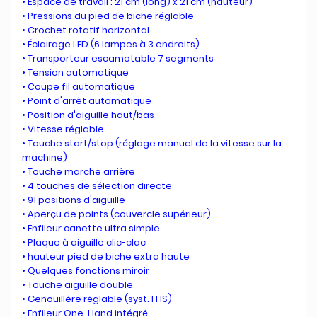
• Espace de travail : 21 cm (long) x 21 cm (hauteur)
• Pressions du pied de biche réglable
• Crochet rotatif horizontal
• Éclairage LED (6 lampes à 3 endroits)
• Transporteur escamotable 7 segments
• Tension automatique
• Coupe fil automatique
• Point d'arrêt automatique
• Position d'aiguille haut/bas
• Vitesse réglable
• Touche start/stop (réglage manuel de la vitesse sur la
machine)
• Touche marche arrière
• 4 touches de sélection directe
• 91 positions d'aiguille
• Aperçu de points (couvercle supérieur)
• Enfileur canette ultra simple
• Plaque à aiguille clic-clac
• hauteur pied de biche extra haute
• Quelques fonctions miroir
• Touche aiguille double
• Genouillère réglable (syst. FHS)
• Enfileur One-Hand intégré