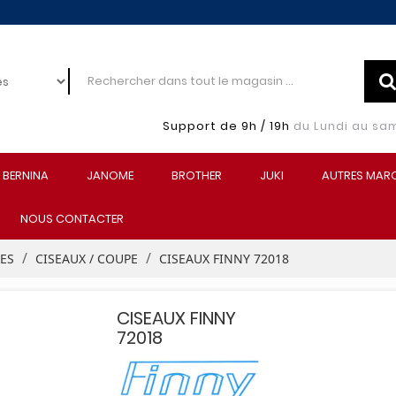
Support de 9h / 19h
du Lundi au sa
BERNINA
JANOME
BROTHER
JUKI
AUTRES MAR
NOUS CONTACTER
EES
CISEAUX / COUPE
CISEAUX FINNY 72018
CISEAUX FINNY
72018