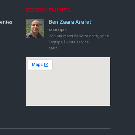
REMERCIEMENTS
Ben Zaara Arafet
ventes
Manager
Bonjour merci de votre visite, toute
l'équipe à votre service.
Merci