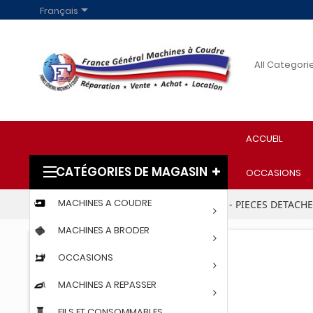

Français
ACCUEIL
CATÉGORIES DE MAGASIN
OCCASIONS
MACHINES A COUDRE
Accueil
PARTICULIERS
ACCESSOIRES - PIECES DETACH
MACHINES A BRODER
OCCASIONS
MACHINES A REPASSER
FILS ET CONSOMMABLES