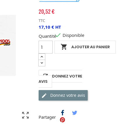
20,52 €
TTC
17,10 € HT

Disponible
Quantité

AJOUTER AU PANIER
DONNEZ VOTRE
AVIS
Donnez votre avis
zoom_out_map
Partager