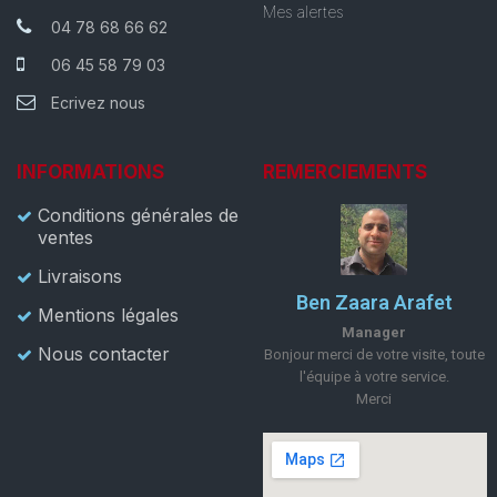
Mes alertes
04 78 68 66 62
06 45 58 79 03
Ecrivez nous
INFORMATIONS
REMERCIEMENTS
Conditions générales de
ventes
Livraisons
Ben Zaara Arafet
Mentions légales
Manager
Nous contacter
Bonjour merci de votre visite, toute
l'équipe à votre service.
Merci