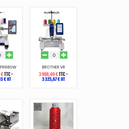
 PR680W
BROTHER VR
 €
TTC
-
3 988,40 €
TTC
-
3 € HT
3 323,67 € HT