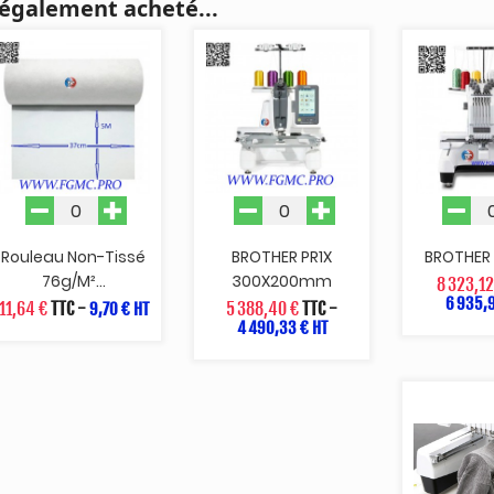
 également acheté...
Rouleau Non-Tissé
BROTHER PR1X
BROTHER
76g/m²...
300X200mm
8 323,12
6 935,9
11,64 €
TTC
-
5 388,40 €
TTC
-
9,70 € HT
4 490,33 € HT