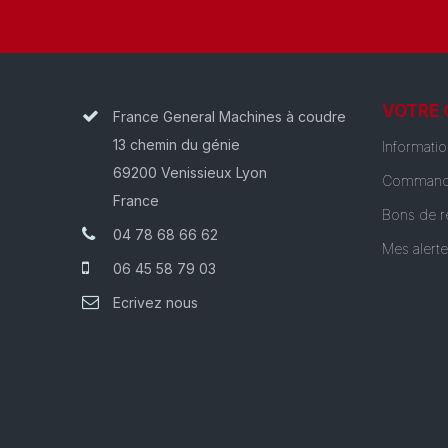
VOTRE
France General Machines à coudre
13 chemin du génie
Informati
69200 Venissieux Lyon
Command
France
Bons de r
04 78 68 66 62
Mes alert
06 45 58 79 03
Ecrivez nous