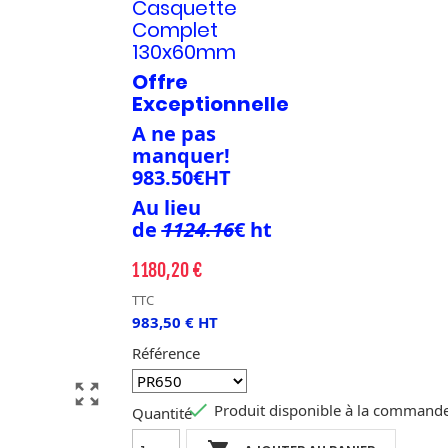
Casquette
Complet
130x60mm
Offre
Exceptionnelle
A ne pas
manquer!
983.50€HT
Au lieu
de
1124.16
€ ht
1 180,20 €
TTC
983,50 € HT
Référence
zoom_out_map

Produit disponible à la command
Quantité