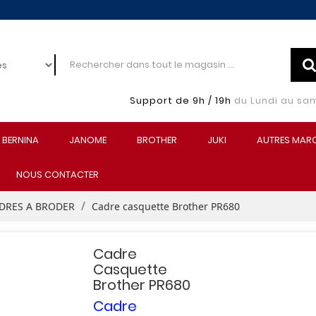
Support de 9h / 19h
du Lundi au sa
BERNINA
JANOME
BROTHER
JUKI
AUTRES MAR
NOUS CONTACTER
DRES A BRODER
Cadre casquette Brother PR680
Cadre
Casquette
Brother PR680
Cadre