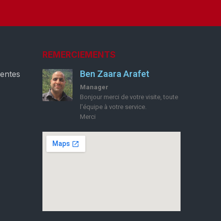
REMERCIEMENTS
Ben Zaara Arafet
ventes
Manager
Bonjour merci de votre visite, toute
l'équipe à votre service.
Merci