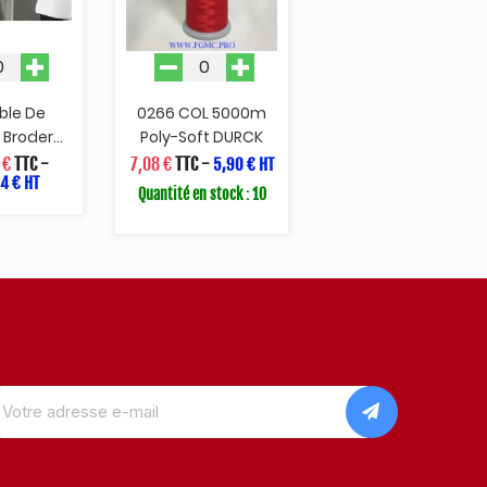
ble De
0266 COL 5000m
Broder...
Poly-Soft DURCK
 €
TTC
-
7,08 €
TTC
-
5,90 € HT
4 € HT
Quantité en stock : 10