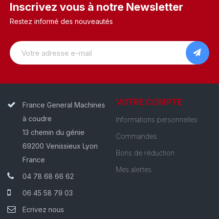
Inscrivez vous à notre Newsletter
Restez informé des nouveautés
VOTRE COMPTE
France General Machines
à coudre
Informations personnelles
13 chemin du génie
Commandes
69200 Venissieux Lyon
Bons de réduction
France
Mes alertes
04 78 68 66 62
06 45 58 79 03
Ecrivez nous