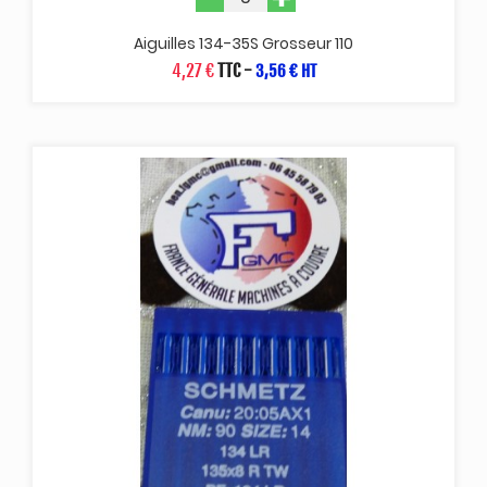
Aiguilles 134-35S Grosseur 110
4,27 €
TTC
-
3,56 € HT