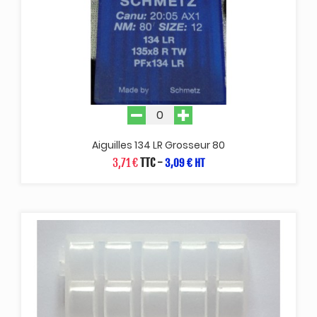
Aiguilles 134 LR Grosseur 80
3,71 €
TTC
-
3,09 € HT