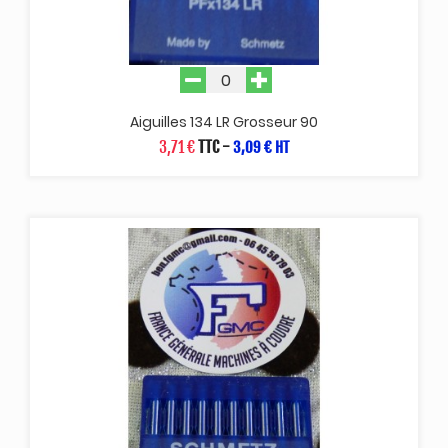
Aiguilles 134 LR Grosseur 90
3,71 €
TTC
-
3,09 € HT