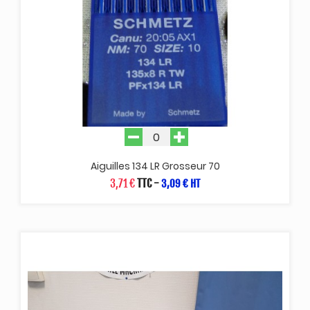
Aiguilles 134 LR Grosseur 70
3,71 €
TTC
-
3,09 € HT