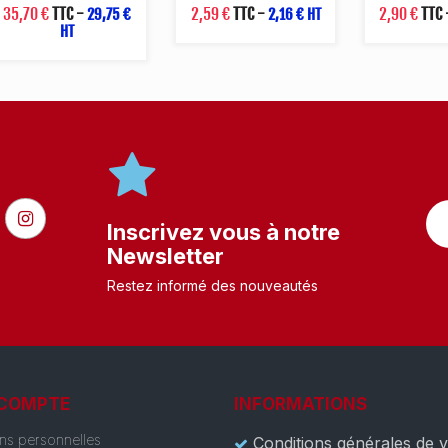
35,70 €
TTC
-
2,59 €
TTC
-
2,90 €
TTC
29,75 €
2,16 € HT
HT
Inscrivez vous à notre
Newsletter
Restez informé des nouveautés
 COMPTE
INFORMATIONS
ons personnelles
Conditions générales de 