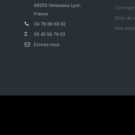
69200 Venissieux Lyon
Command
France
Bons de r
04 78 68 66 62
Mes alert
06 45 58 79 03
Ecrivez nous