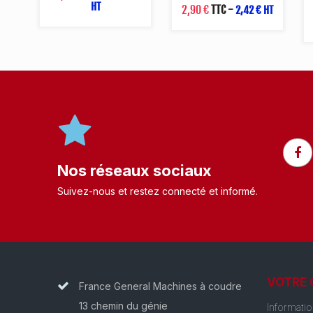
HT
2,90 €
TTC
-
2,42 € HT
Nos réseaux sociaux
Suivez-nous et restez connecté et informé.​
VOTRE
France General Machines à coudre
13 chemin du génie
Informati