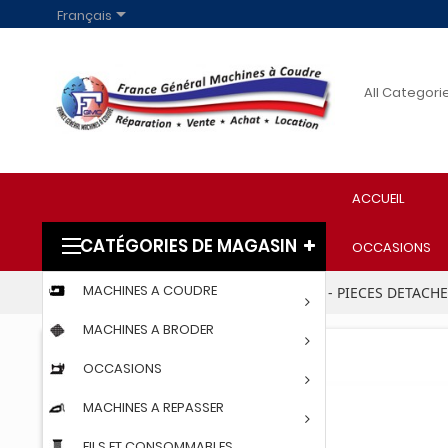

Français
ACCUEIL
CATÉGORIES DE MAGASIN
OCCASIONS
MACHINES A COUDRE
Accueil
PARTICULIERS
ACCESSOIRES - PIECES DETACH
MACHINES A BRODER
OCCASIONS
MACHINES A REPASSER
FILS ET CONSOMMABLES