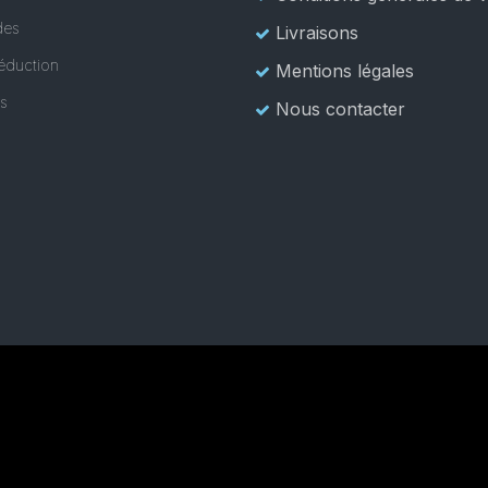
es
Livraisons
éduction
Mentions légales
es
Nous contacter
© 2016 France Général Machines à Coudre. All Rights Reserved.