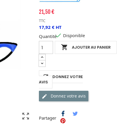
21,50 €
TTC
17,92 € HT

Disponible
Quantité

AJOUTER AU PANIER
DONNEZ VOTRE
AVIS
Donnez votre avis
zoom_out_map
Partager