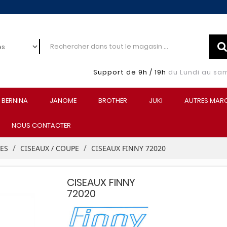
Support de 9h / 19h
du Lundi au sa
BERNINA
JANOME
BROTHER
JUKI
AUTRES MAR
NOUS CONTACTER
EES
CISEAUX / COUPE
CISEAUX FINNY 72020
CISEAUX FINNY
72020