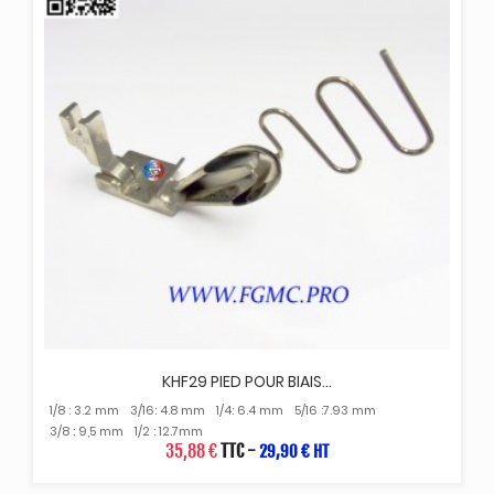
KHF29 PIED POUR BIAIS...
1/8 : 3.2 mm
3/16: 4.8 mm
1/4: 6.4 mm
5/16 :7.93 mm
3/8 : 9,5 mm
1/2 : 12.7mm
35,88 €
TTC
-
29,90 € HT