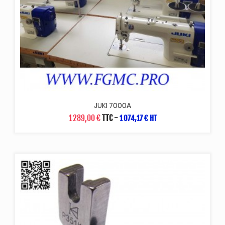
JUKI 7000A
1 289,00 €
TTC
-
1 074,17 € HT