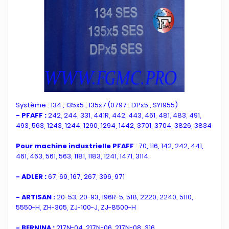
Système : 134 ; 135x5 ; 135x7 (0797 ; DPx5 ; SY1955)
- PFAFF :
242, 244, 331, 441R, 442, 443, 461, 481, 483, 491,
493, 563, 1243, 1244, 1290, 1294, 1442, 3701, 3704, 3826, 3834
Pour machine industrielle PFAFF
: 70, 116, 142, 242, 441,
461, 463, 561, 563, 1181, 1183, 1241, 1471, 3114.
- ADLER :
67, 69, 167, 267, 396, 971
- ARTISAN :
20-53, 20-93, 196R-5, 518, 2220, 2240, 5110,
5550-H, ZH-305, ZJ-100-J, ZJ-8500-H
- BERNINA :
217N-04, 217N-06, 217N-08, 316