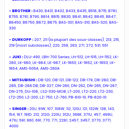
- BROTHER :
B430, B431, B432, B433, B435, B518, B715, B781,
B755, B781, B790, B814, B815, B830, B841, B842, B845, B847,
B8450, B8750, B872, B875, BAS-301, BAS-310, BAS-320, BAS-
330
- DURKOPP :
207, 211 (la plupart des sous-classes), 213, 215,
219 (most subclasses), 220, 256, 263, 271, 272, 531, 551
- JUKI :
DLU-490, LBH-700 Series, LH-512, LH-515, LH-1152, LK-
280, LK-980, LK-984, LK-987, LK-1850, LK-1852, LK-1853, LK-
1854, AMS-505A, AMS-260A
- MITSUBISHI :
DB-120, DB-121, DB-122, DB-179, DB-280, DB-
285, DB-286 DB, DB-327, DN-260, DN-262, DN-265, DN-267,
DN-275, DU-108, LS2-1130-MOB, LT-200, LT2-220, LT2-230,
LT2-250, LZ-200, LZ-750, LZ-760, PB-810-10, PB-820-10
- SINGER :
20U, 61W, 107, 108W, 112, 120U, 121, 132W, 138, 143,
154, 167, 191D, 212, 212G, 220U, 312U, 366K, 371U, 457, 469U,
471U, 591, 660, 691, 770, 771, 2281, 2457, 3457, 3770, 3771,
4000