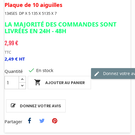
Plaque de 10 aiguilles
134SES DP X 5 135 X 5135 X 7
LA MAJORITÉ DES COMMANDES SONT
LIVRÉES EN 24H - 48H
2,99 €
TTC
2,49 € HT

En stock
Quantité
Donnez votre av

AJOUTER AU PANIER
DONNEZ VOTRE AVIS
Partager