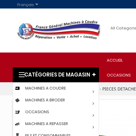

Français
ACCUEIL
CATÉGORIES DE MAGASIN
OCCASIONS
MACHINES A COUDRE
Accueil
PARTICULIERS
ACCESSOIRES - PIECES DETACH
MACHINES A BRODER
OCCASIONS
MACHINES A REPASSER
FILS ET CONSOMMABLES