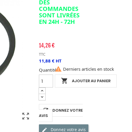
DES
COMMANDES
SONT LIVRÉES
EN 24H - 72H
14,26 €
TTC
11,88 € HT

Derniers articles en stock
Quantité

AJOUTER AU PANIER
DONNEZ VOTRE
zoom_out_map
AVIS
Donnez votre avis