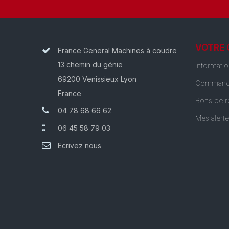
VOTRE
France General Machines à coudre
13 chemin du génie
Informati
69200 Venissieux Lyon
Command
France
Bons de r
04 78 68 66 62
Mes alert
06 45 58 79 03
Ecrivez nous