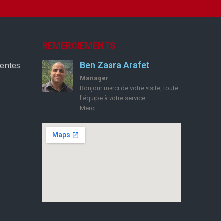
REMERCIEMENTS
Ben Zaara Arafet
ventes
Manager
Bonjour merci de votre visite, toute
l'équipe à votre service.
Merci