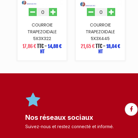
COURROIE
COURROIE
TRAPEZOIDALE
TRAPEZOIDALE
5X3X322
5X3X445
17,86 €
TTC
-
21,65 €
TTC
-
14,88 €
18,04 €
HT
HT
Nos réseaux sociaux
Suivez-nous et restez connecté et informé.​