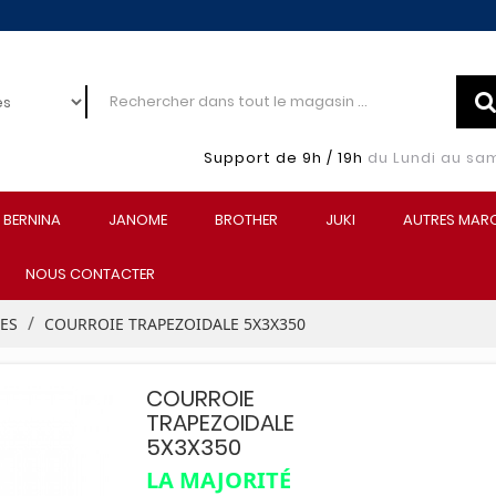
Support de 9h / 19h
du Lundi au sa
BERNINA
JANOME
BROTHER
JUKI
AUTRES MAR
NOUS CONTACTER
EES
COURROIE TRAPEZOIDALE 5X3X350
COURROIE
TRAPEZOIDALE
5X3X350
LA MAJORITÉ