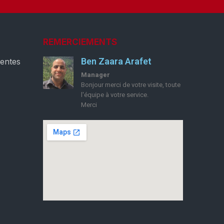
REMERCIEMENTS
Ben Zaara Arafet
ventes
Manager
Bonjour merci de votre visite, toute
l'équipe à votre service.
Merci