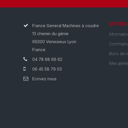
VOTRE
France General Machines à coudre
13 chemin du génie
Informati
69200 Venissieux Lyon
Command
France
Bons de r
04 78 68 66 62
Mes alert
06 45 58 79 03
Ecrivez nous