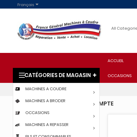

Français
ACCUEIL
CATÉGORIES DE MAGASIN
OCCASIONS
MACHINES A COUDRE
Accueil
Connectez-vous à votre compte
MACHINES A BRODER
CONNECTEZ-VOUS À VOTRE COMPTE
OCCASIONS
MACHINES A REPASSER
FILS ET CONSOMMABLES