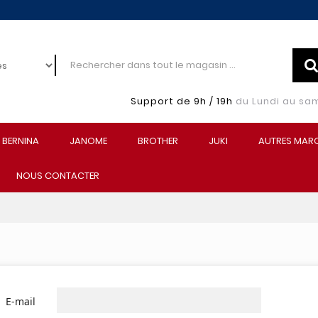
Support de 9h / 19h
du Lundi au sa
BERNINA
JANOME
BROTHER
JUKI
AUTRES MAR
NOUS CONTACTER
E-mail