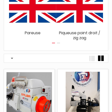
Pareuse
Piqueuse point droit /
zig zag
